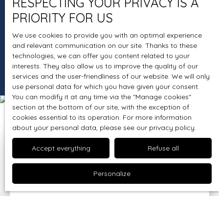
RESPECTING YOUR PRIVACY IS A
Personalized support
PRIORITY FOR US
Vous redoutez le moment des négociations ? Pas
We use cookies to provide you with an optimal experience
d'inquiétude, GALLOUÉDEC IMMOBILIER se charge de
and relevant communication on our site. Thanks to these
cette étape pour vous. Notre but ? Vous permettre de
technologies, we can offer you content related to your
vendre au meilleur prix.
interests. They also allow us to improve the quality of our
services and the user-friendliness of our website. We will only
use personal data for which you have given your consent.
You can modify it at any time via the ″Manage cookies″
section at the bottom of our site, with the exception of
cookies essential to its operation. For more information
about your personal data, please see
our privacy policy
.
Accept everything
Refuse all
You want to know
the market value of your
Personalize
property?
Forts de notre
expérience de plus de 15 ans
,
nous vous offrons une estimation précise en