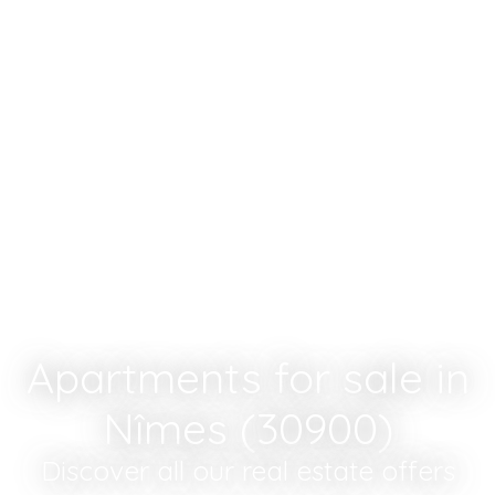
Apartments for sale in
Nîmes (30900)
Discover all our real estate offers