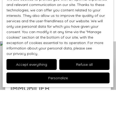
balconnet.
Bien en copropriété : 126 lots dont 40 lots
and relevant communication on our site. Thanks to these
Situé vers la route d'Alès à Nîmes, proche des
technologies, we can offer you content related to your
d'habitation
commerces, des lignes de bus, des écoles et du
interests. They also allow us to improve the quality of our
Montant moyen annuel de la quote-part de charges
Page
centre-ville.
services and the user-friendliness of our website. We will
1 / 3
courantes incluant la part fonds ALUR : 3257 €.
only use personal data for which you have given your
Il comprend un salon / salle à manger lumineux
Nombre de procédure en cours: Aucune.
consent. You can modify it at any time via the ″Manage
donnant sur le petit balconnet, une cuisine séparée
Les informations sur les risques auxquels ce bien
cookies″ section at the bottom of our site, with the
et aménagée, une buanderie / cellier, 2 chambres,
est exposé sont disponibles sur le site Géorisques :
exception of cookies essential to its operation. For more
une salle d'eau et un wc séparé.
www. georisques. gouv. fr
information about your personal data, please see
Concernant le stationnement, il y a une vrai facilité
our privacy policy
.
pour se stationner juste en bas ou à l'arrière de
l'immeuble.
Accept everything
Refuse all
À voir sans tarder !
Estimate your property for
Honoraires à la charge du vendeur.
free with
GALLOUÉDEC
Personalize
Bien en copropriété : 117 lots.
IMMOBILIER
Montant moyen annuel de la quote-part de charges
courantes : 796 €.
Nombre de procédure en cours: Aucune.
Get a free and accurate valuation of your property
Les informations sur les risques auxquels ce bien
at Nîmes
or its surroundings
, in just two minutes.
est exposé sont disponibles sur le site Géorisques :