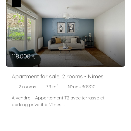
Montant moyen annuel de la quote-part de charges
23 m², sans vis-à-vis et au calme, idéale pour
courantes : 1005,96 €.
profiter des beaux jours. La cuisine moderne est
Nombre de procédure en cours: néant.
entièrement équipée et parfaitement intégrée à
Les informations sur les risques auxquels ce bien
l'espace de vie.
est exposé sont disponibles sur le site Géorisques :
L'espace nuit se compose de deux chambres
www. georisques. gouv. fr .
confortables avec placards aménagés ainsi que
d'une salle d'eau contemporaine.
Atout exceptionnel dans le secteur : un vaste
118 000
€
garage privatif de 56 m² complète ce bien, offrant
un espace rare pour stationner des véhicules,
stocker ou aménager un atelier.
Apartment for sale, 2 rooms - Nîmes
Les plus :
30900
2
rooms
39
m²
Nîmes 30900
Appartement entièrement rénové
À vendre – Appartement T2 avec terrasse et
Terrasse de 23 m² sans vis-à-vis
parking privatif à Nîmes
Dernier étage
Idéalement situé à proximité immédiate du centre-
Grande luminosité
ville de Nîmes et de la gare, découvrez cet agréable
Garage privatif de 56 m²
appartement de type 2 situé en rez-de-chaussée
Petite copropriété de 6 lots principaux