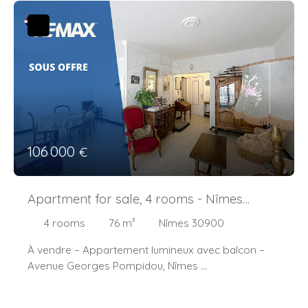
d'une résidence récente et sécurisée construite en
À proximité immédiate des commerces, transports
2012.
et commodités
Donnant sur la cour intérieure de la résidence, ce
bien bénéficie d'un environnement calme et
Un bien rare sur le marché, idéal pour ceux qui
agréable.
recherchent le calme, le confort et la proximité du
L'appartement se compose d'une entrée, d'une
centre-ville.
pièce de vie avec coin cuisine, d'une chambre
À visiter sans tarder !
confortable, ainsi que d'une salle de bains
Renseignement au 0680652683
spacieuse.
Honoraires à la charge du vendeur.
Vous profiterez également d'une terrasse d'environ
Bien en copropriété : -11 lots dont 6 lots principaux.
106 000
€
7 m², idéale pour vos moments de détente ou vos
Montant moyen annuel de la quote-part de charges
repas en extérieur.
courantes : 1833,32€.
Une place de parking privative complète ce bien.
Nombre de procédure en cours: Néant .
Apartment for sale, 4 rooms - Nîmes
Les atouts :
Les informations sur les risques auxquels ce bien
30900
4
rooms
76
m²
Nîmes 30900
est exposé sont disponibles sur le site Géorisques :
Résidence récente de 2012
www. georisques. gouv. fr .
À vendre – Appartement lumineux avec balcon –
Terrasse d'environ 7 m²
Avenue Georges Pompidou, Nîmes
Place de stationnement privative
Situé dans une résidence bien entretenue avec
Environnement calme sur cour intérieure
ascenseur, cet appartement au 7ᵉ étage offre une
Proximité du centre-ville, de la gare et des