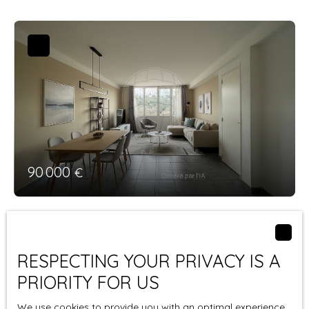
vue dégagée et une belle luminosité tout au long de
commodités
la journée.
Idéal premier achat ou investissement locatif
Il se compose d’une entrée sécurisée avec porte
blindée, d’une cuisine indépendante à rafraîchir
Un appartement fonctionnel et bien situé, à
agrémentée d’une loggia, d’un salon et d’une salle à
découvrir sans tarder.
manger ouvrant sur un balcon ensoleillé. La partie
Honoraires à la charge du vendeur.
nuit comprend deux chambres, une salle de bains
Bien en copropriété : 100 lots dont 50 lots
et un WC séparé.
d'habitation.
Une cave et un stationnement privatif complètent
Montant moyen annuel de la quote-part de charges
ce bien. Quelques travaux de rafraîchissement
courantes : 1050 €.
permettront de lui redonner tout son éclat et de
Nombre de procédure en cours: 0.
90 000
€
révéler son potentiel.
Les informations sur les risques auxquels ce bien
Les charges de copropriété comprennent le
est exposé sont disponibles sur le site Géorisques :
chauffage collectif, les frais de syndic et l’entretien
www. georisques. gouv. fr .
Apartment for sale, 3 rooms - Nîmes
de l’ascenseur. L’eau et l’électricité sont quant à
30900
elles individuelles.
3
rooms
52
m²
Nîmes 30900
RESPECTING YOUR PRIVACY IS A
📍 Quartier recherché, proche des commerces,
L'agence RE/MAX PROPERTIES GALLOUÉDEC
écoles et transports.
PRIORITY FOR US
Immobilier vous propose un appartement
Prix 100 000 € honoraires exclus.
traversant 3 pièces de 52m2 avec un petit
Honoraires de 6000 TTC à la charge de l'acquéreur.
We use cookies to provide you with an optimal experience