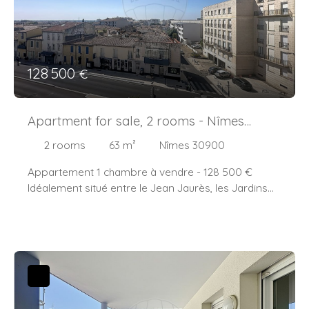
128 500
€
Apartment for sale, 2 rooms - Nîmes
30900
2
rooms
63
m²
Nîmes 30900
Appartement 1 chambre à vendre - 128 500 €
Idéalement situé entre le Jean Jaurès, les Jardins
de la Fontaine et les Arènes, ce grand appartement
est baigné de lumière grâce à son exposition sud-
ouest.
Au 2ème étage sur 11, il offre une vue dégagée.
Equipé de double vitrage et volets roulants
électriques, il se compose d'un grand hall d'entrée,
un salon/ salle à manger, une cuisine à aménager,