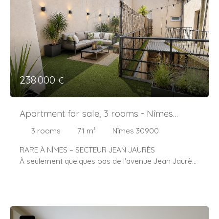
de bains et de WC indépendants.
Nombre de procédure en cours: 0.
Vous profiterez également d'une belle terrasse
Les informations sur les risques auxquels ce bien
d'environ 12 m², au calme, idéale pour vos moments
est exposé sont disponibles sur le site Géorisques :
de détente.
www. georisques. gouv. fr .
Les prestations comprennent :
Résidence sécurisée avec ascenseur
238 000
€
Place de parking privative et sécurisée
Double vitrage
Fibre optique dans la résidence
Apartment for sale, 3 rooms - Nîmes
Appartement situé dans un environnement calme
30900
Proximité immédiate des commerces, transports et
3
rooms
71
m²
Nîmes 30900
du centre-ville
RARE À NÎMES – SECTEUR JEAN JAURÈS
À seulement quelques pas de l'avenue Jean Jaurès,
Un bien idéal pour une résidence principale ou un
dans une rue calme et recherchée, découvrez cet
investissement locatif.
appartement de type 3 entièrement rénové, situé
À visiter sans tarder !
au 1er et dernier étage d'une petite copropriété.
Honoraires à la charge du vendeur.
Vous serez séduit par sa lumineuse pièce de vie
Bien en copropriété : 62 lots dont 31 lots principaux.
ouvrant directement sur une terrasse privative de