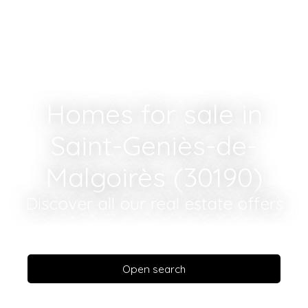
Homes for sale in
Saint-Geniès-de-
Malgoirès (30190)
Discover all our real estate offers
Open search