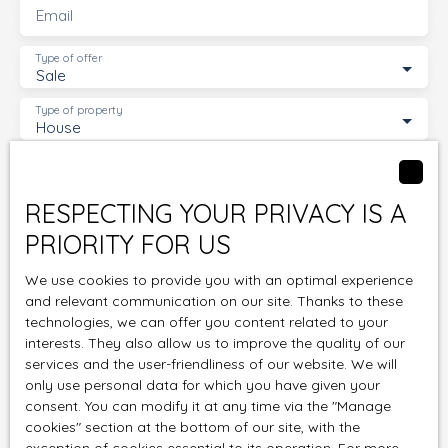
Email
Honoraires à la charge du vendeur.
Les informations sur les risques auxquels ce bien
Type of offer
est exposé sont disponibles sur le site Géorisques :
Sale
www. georisques. gouv. fr .
Type of property
House
Location
Saint-Geniès-de-Malgoirès (30190)
RESPECTING YOUR PRIVACY IS A
Max budget (€)
PRIORITY FOR US
Min area (m²)
We use cookies to provide you with an optimal experience
and relevant communication on our site. Thanks to these
technologies, we can offer you content related to your
Min rooms
interests. They also allow us to improve the quality of our
services and the user-friendliness of our website. We will
I agree to the processing of my personal data in
only use personal data for which you have given your
accordance with GDPR. If you do not wish to be the
consent. You can modify it at any time via the ″Manage
subject of commercial prospecting by telephone,
cookies″ section at the bottom of our site, with the