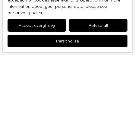
you can register free of charge on the list of
exception of cookies essential to its operation. For more
information about your personal data, please see
opposition to telephone canvassing, provided for
our privacy policy
.
by Article L223-1 of the Consumer Code, on the
www.bloctel.gouv.fr website or by mail addressed
Accept everything
Refuse all
to:
Personalize
Worldline Company, Service Bloctel, CS 61311, 41013
BLOIS CEDEX.
For more information on the processing of your
personal data, please see our
privacy policy
.
Receive notifications
I am looking for a property