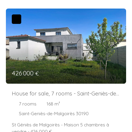
426 000
€
House for sale, 7 rooms - Saint-Geniès-de-
Malgoirès 30190
7
rooms
168
m²
Saint-Geniès-de-Malgoirès 30190
St Géniès de Malgoirès - Maison 5 chambres à
vendre - 426 000 €