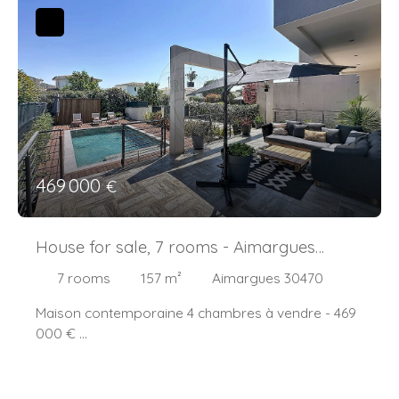
469 000
€
House for sale, 7 rooms - Aimargues
30470
7
rooms
157
m²
Aimargues 30470
Maison contemporaine 4 chambres à vendre - 469
000 €
A Aimargues, venez découvrir cette maison
contemporaine construite en 2014 qui offre des
prestations de qualité, idéalement située entre