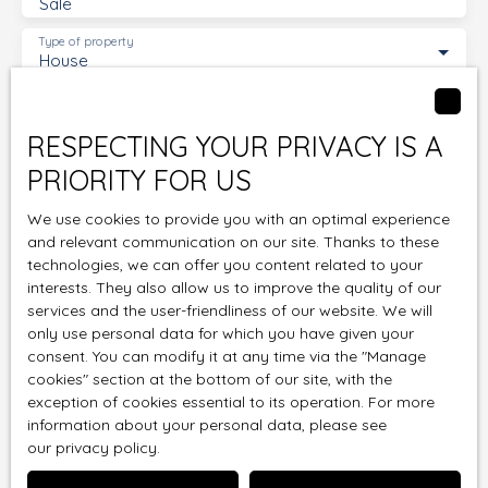
Sale
Type of property
House
Location
Aimargues (30470)
RESPECTING YOUR PRIVACY IS A
Max budget (€)
PRIORITY FOR US
We use cookies to provide you with an optimal experience
Min area (m²)
and relevant communication on our site. Thanks to these
technologies, we can offer you content related to your
Min rooms
interests. They also allow us to improve the quality of our
services and the user-friendliness of our website. We will
I agree to the processing of my personal data in
only use personal data for which you have given your
consent. You can modify it at any time via the ″Manage
accordance with GDPR. If you do not wish to be the
cookies″ section at the bottom of our site, with the
subject of commercial prospecting by telephone,
exception of cookies essential to its operation. For more
you can register free of charge on the list of
information about your personal data, please see
opposition to telephone canvassing, provided for
our privacy policy
.
by Article L223-1 of the Consumer Code, on the
www.bloctel.gouv.fr website or by mail addressed