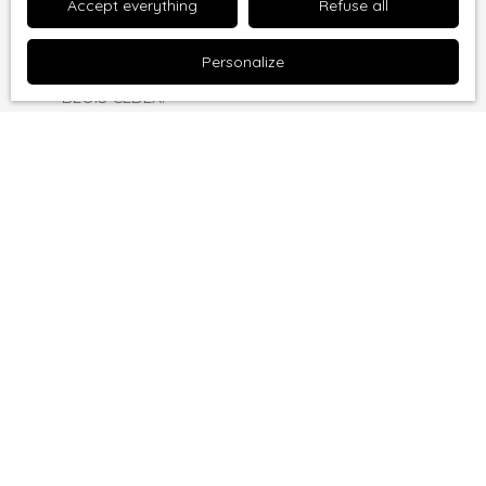
Accept everything
Refuse all
to:
Personalize
Worldline Company, Service Bloctel, CS 61311, 41013
BLOIS CEDEX.
For more information on the processing of your
personal data, please see our
privacy policy
.
Receive notifications
I am looking for a property
Sale apartment Nîmes (30000)
Sale house Boisset-et-Gaujac (30140)