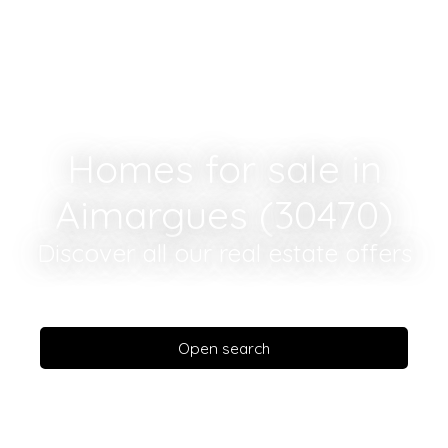
Homes for sale in
Aimargues (30470)
Discover all our real estate offers
Open search
Type of offer
Sale