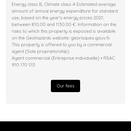
Energy class B, Climate class A Estimated average
amount of annual energy expenditure for standard
use, based on the year's energy prices 2021:
between 810.00 and 1130.00 €. Information on the
risks to which this property is exposed is available
on the Geohazards website: georisques.gouv.fr.
This property is offered to you by a commercial
agent (Sole proprietorship).
Agent commercial (Entreprise individuelle) • RSAC
910 170 513
Our fees