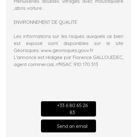
Menuiseries doubles vitrages avec moustiquaire
,abris voiture .
ENVIRONNEMENT DE QUALITÉ
Les informations sur les risques auxquels ce bien
est exposé sont disponibles sur le site
Géorisques: www.georisques.gouv.fr
L'annonce est rédigée par Florence GALLOUEDEC,
agent commercial, n°RSAC :910 170 513
+33 6 80 65 26
83
Send an email