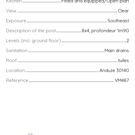
Kitchen
Fitted and equipped/Open plan
View
Clear
Exposure
Southeast
Description of the pool
8x4, profondeur 1m90
Levels (incl. ground floor)
2
Sanitation
Main drains
Roof
tuiles
Location
Anduze 30140
Reference
VM487