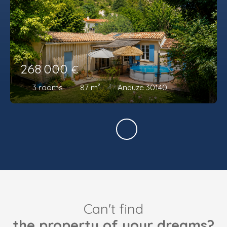
268 000
€
3
rooms
87
m²
Anduze 30140
Can't find
the property of your dreams?