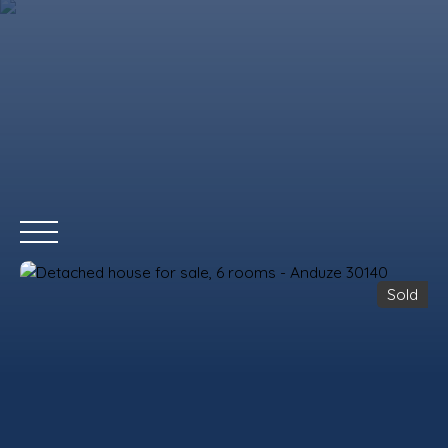
Sold
HOME
BUY
RENT
WHY CHOOSE US?
REMAX COMMERCIA