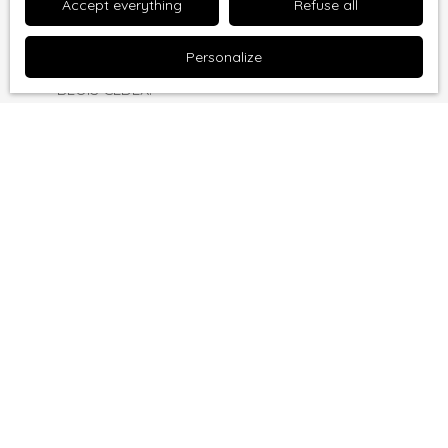
Accept everything
Refuse all
to:
Personalize
Worldline Company, Service Bloctel, CS 61311, 41013
BLOIS CEDEX.
For more information on the processing of your
personal data, please see our
privacy policy
.
Receive notifications
I am looking for a property
Sale apartment Nîmes (30000)
Sale house Boisset-et-Gaujac (30140)