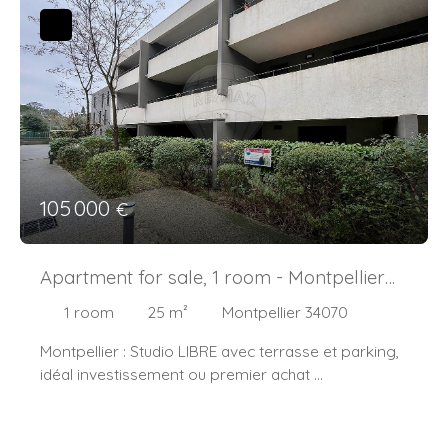
105 000
€
Apartment for sale, 1 room - Montpellier
34070
1
room
25
m²
Montpellier 34070
Montpellier : Studio LIBRE avec terrasse et parking,
idéal investissement ou premier achat
Situé dans une résidence récente, sécurisée et
bordée de verdure, ce studio est une belle
opportunité à deux pas des écoles, commerces et