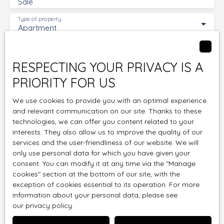
Sale
Type of property
Apartment
Location
Montpellier (34070)
RESPECTING YOUR PRIVACY IS A
Max budget (€)
PRIORITY FOR US
We use cookies to provide you with an optimal experience
Min area (m²)
and relevant communication on our site. Thanks to these
technologies, we can offer you content related to your
Min rooms
interests. They also allow us to improve the quality of our
services and the user-friendliness of our website. We will
I agree to the processing of my personal data in
only use personal data for which you have given your
consent. You can modify it at any time via the ″Manage
accordance with GDPR. If you do not wish to be the
cookies″ section at the bottom of our site, with the
subject of commercial prospecting by telephone,
exception of cookies essential to its operation. For more
you can register free of charge on the list of
information about your personal data, please see
opposition to telephone canvassing, provided for
our privacy policy
.
by Article L223-1 of the Consumer Code, on the
www.bloctel.gouv.fr website or by mail addressed