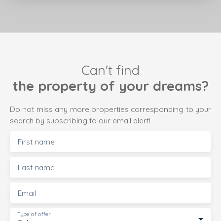
principaux.
Montant moyen annuel de la quote-part de charges
courantes : 835,72 € comprenant eau chaude et
eau froide .
Nombre de procédure en cours: néant.
Les informations sur les risques auxquels ce bien
Can't find
est exposé sont disponibles sur le site Géorisques :
the property of your dreams?
www. georisques. gouv. fr .
Do not miss any more properties corresponding to your
search by subscribing to our email alert!
First name
Last name
Email
Type of offer