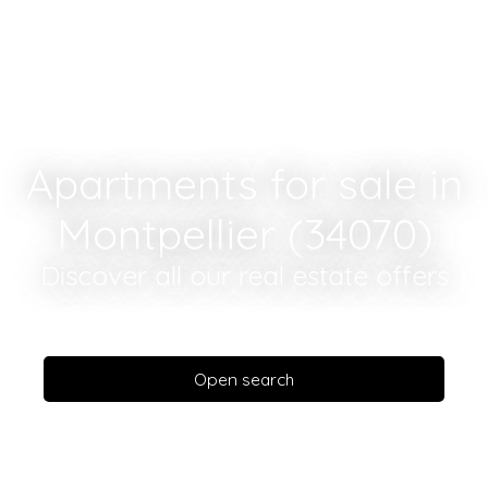
Apartments for sale in
Montpellier (34070)
Discover all our real estate offers
Open search
Type of offer
Sale