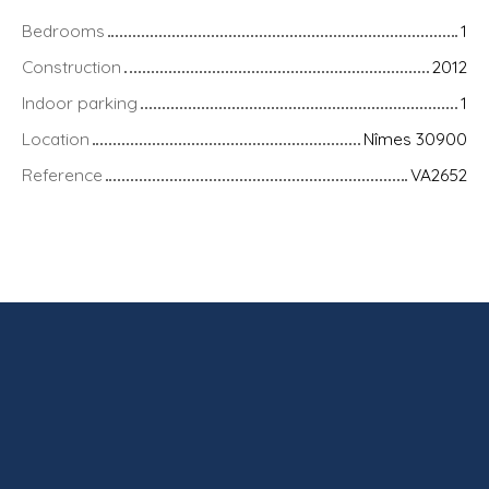
Bedrooms
1
Construction
2012
Indoor parking
1
Location
Nîmes 30900
Reference
VA2652