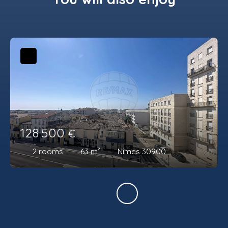
128 500
€
2
rooms
63
m²
Nîmes 30900