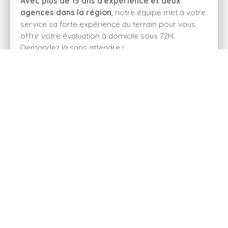
Avec plus de 15 ans d'expérience et deux
agences dans la région
, notre équipe met à votre
service sa forte expérience du terrain pour vous
offrir votre évaluation à domicile sous 72H.
Demandez là sans attendre !
Adresse de votre bien
Estimer mon bien
Je recherche un bien