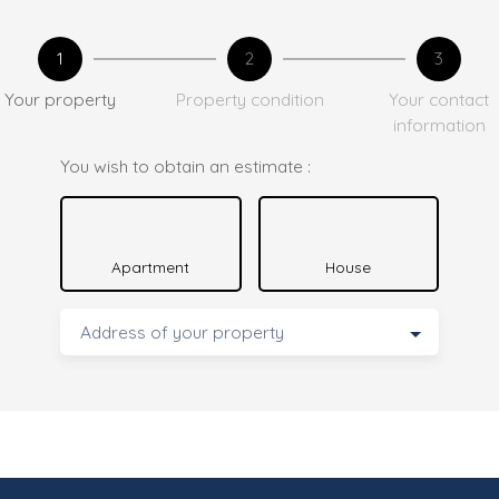
1
2
3
Your property
Property condition
Your contact
information
You wish to obtain an estimate :
Apartment
House
Address of your property