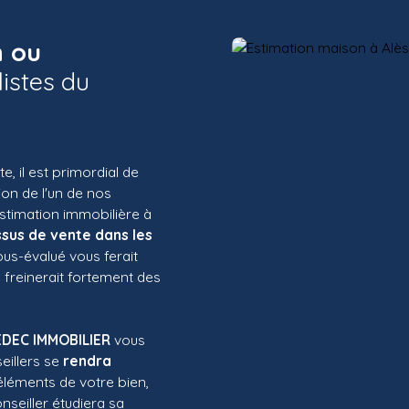
n ou
listes du
 il est primordial de
tion de l'un de nos
estimation immobilière à
sus de vente dans les
sous-évalué vous ferait
é freinerait fortement des
DEC IMMOBILIER
vous
eillers se
rendra
 éléments de votre bien,
seiller étudiera s
a