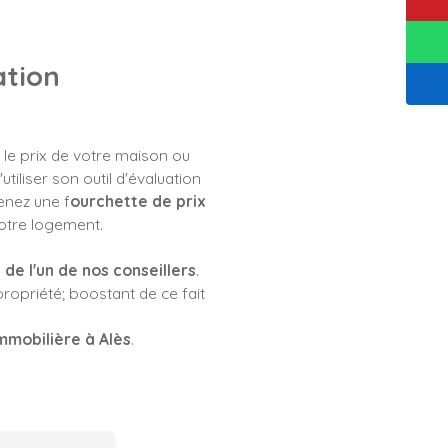
ation
 le prix de votre maison ou
liser son outil d'évaluation
enez une f
ourchette de prix
votre logement.
 de l'un de nos conseillers
.
propriété; boostant de ce fait
mmobilière à Alès
.