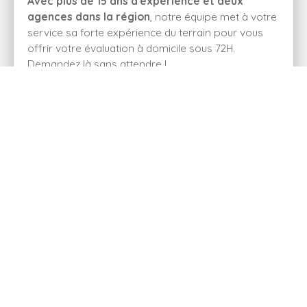
Avec plus de 15 ans d'expérience et deux
agences dans la région
, notre équipe met à votre
service sa forte expérience du terrain pour vous
offrir votre évaluation à domicile sous 72H.
Demandez là sans attendre !
Adresse de votre bien
Estimer mon bien
Je recherche un bien