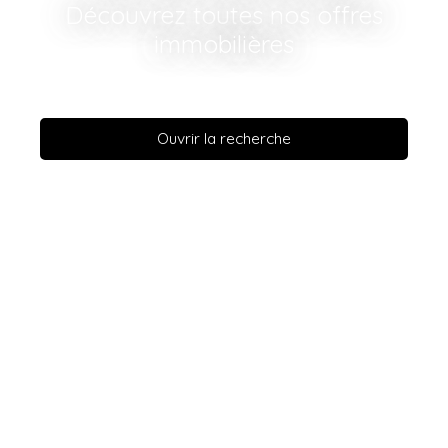
Découvrez toutes nos offres
immobilières
Ouvrir la recherche
Type d'offre
Vente
Type de bien
Maison
Localisation
Nîmes (30000)
Budget max (€)
Surface min (m²)