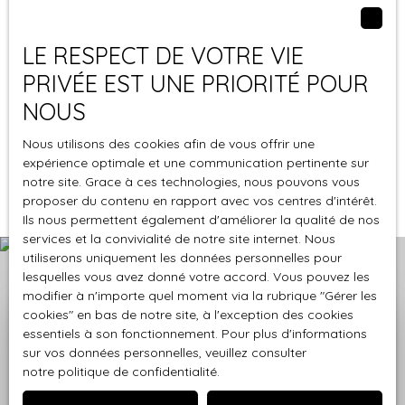
chambres supplémentaires, atelier d’artiste, espace
11
pièces
280
m²
Nîmes 30000
de travail…
Maison de caractère – À 650 m des Arènes de
Côté pratique, vous bénéficierez de la possibilité de
LE RESPECT DE VOTRE VIE
Nîmes
stationner deux véhicules, devant la maison ou
PRIVÉE EST UNE PRIORITÉ POUR
Située dans un environnement calme et recherché,
dans la cour.
à seulement 650 mètres des Arènes, cette maison
NOUS
Enfin, son emplacement privilégié permet une vie
bourgeoise offre un potentiel exceptionnel, alliant
entièrement piétonne, avec l’ensemble des
Nous utilisons des cookies afin de vous offrir une
cachet, volumes et polyvalence d’usage.
commodités (écoles, commerces, hypercentre) à
Page
expérience optimale et une communication pertinente sur
Dès le rez-de-chaussée, vous serez accueilli par un
1 / 3
proximité immédiate.
notre site. Grace à ces technologies, nous pouvons vous
hall d’entrée bourgeois, élégant et chargé de
Une maison unique, alliant cachet, volumes et
proposer du contenu en rapport avec vos centres d'intérêt.
caractère. Ce niveau propose également deux
qualité de vie. À découvrir sans tarder.
Ils nous permettent également d'améliorer la qualité de nos
locaux professionnels de 60 m2 et 68 m2,
Honoraires à la charge du vendeur.
services et la convivialité de notre site internet. Nous
prochainement libres de toute occupation, offrant
Les informations sur les risques auxquels ce bien
utiliserons uniquement les données personnelles pour
de nombreuses possibilités : maintien en usage
est exposé sont disponibles sur le site Géorisques :
lesquelles vous avez donné votre accord. Vous pouvez les
professionnel, transformation en appartements ou
www. georisques. gouv. fr .
modifier à n'importe quel moment via la rubrique ″Gérer les
intégration complète à l’habitation principale.
cookies″ en bas de notre site, à l'exception des cookies
En sous-sol, vous découvrirez des caves
essentiels à son fonctionnement. Pour plus d'informations
Bénéficiez d'une évaluation
entièrement carrelées, actuellement utilisées
sur vos données personnelles, veuillez consulter
offerte en Occitanie
notre politique de confidentialité
.
comme espaces de stockage, avec une destination
idéale pour une salle de loisirs (billard, détente…).