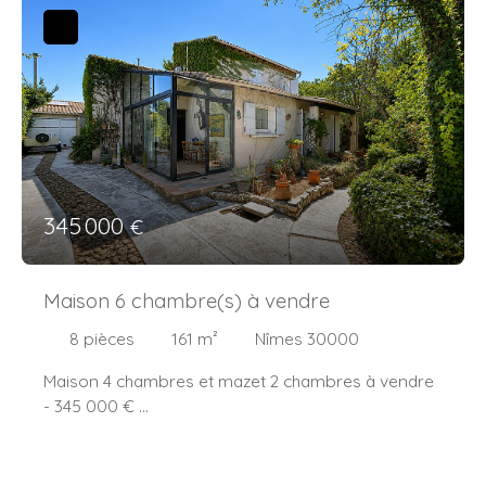
345 000
€
Maison 6 chambre(s) à vendre
8
pièces
161
m²
Nîmes 30000
Maison 4 chambres et mazet 2 chambres à vendre
- 345 000 €
Dans une impasse au calme se trouve cette
Propriété avec deux logements indépendants :
- Une maison traditionnelle de 1974 sur deux étages.