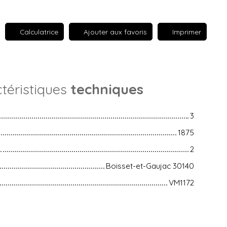
Calculatrice
Ajouter aux favoris
Imprimer
téristiques
techniques
3
1875
2
Boisset-et-Gaujac 30140
VM1172