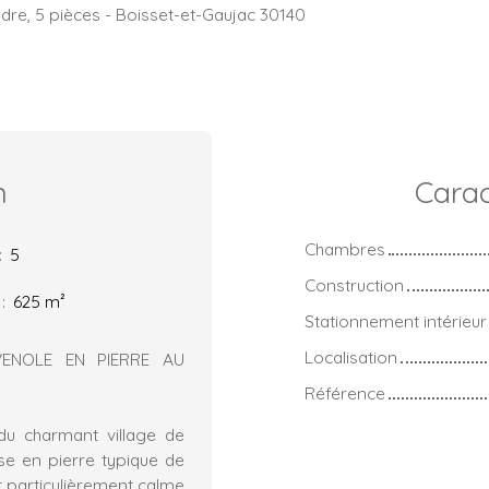
dre, 5 pièces - Boisset-et-Gaujac 30140
n
Carac
Chambres
:
5
Construction
:
625
m²
Stationnement intérieur
Localisation
VENOLE EN PIERRE AU
Référence
du charmant village de
se en pierre typique de
t particulièrement calme