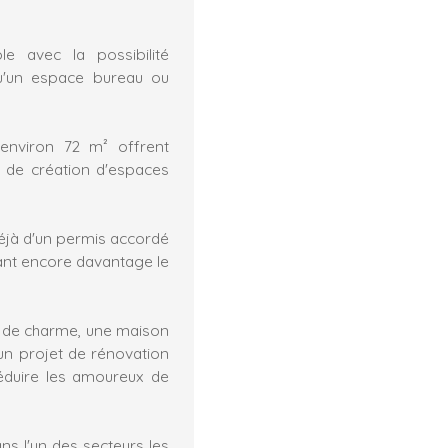
le avec la possibilité
qu'un espace bureau ou
environ 72 m² offrent
 de création d'espaces
déjà d'un permis accordé
ant encore davantage le
e de charme, une maison
un projet de rénovation
séduire les amoureux de
s l'un des secteurs les