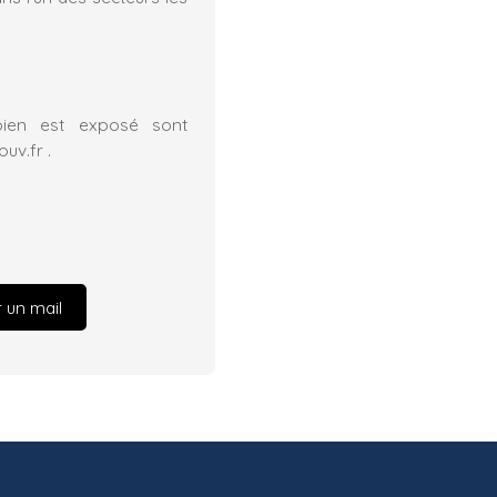
bien est exposé sont
uv.fr .
 un mail