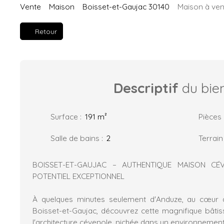
Vente
Maison
Boisset-et-Gaujac 30140
Maison à ven
Retour
Descriptif
du bie
Surface
:
191
m²
Pièces
Salle de bains
:
2
Terrain
BOISSET-ET-GAUJAC – AUTHENTIQUE MAISON CÉ
POTENTIEL EXCEPTIONNEL
À quelques minutes seulement d'Anduze, au cœur 
Boisset-et-Gaujac, découvrez cette magnifique bâtis
l'architecture cévenole, nichée dans un environnemen