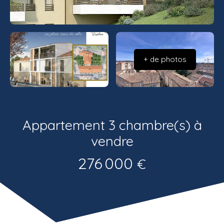
Estimatio
Recrutemen
n
t
+ de photos
Appartement 3 chambre(s) à
vendre
276 000
€