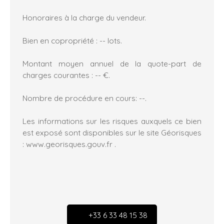
Honoraires à la charge du vendeur.
Bien en copropriété : -- lots.
Montant moyen annuel de la quote-part de
charges courantes : -- €.
Nombre de procédure en cours: --.
Les informations sur les risques auxquels ce bien
est exposé sont disponibles sur le site Géorisques
: www.georisques.gouv.fr .
+33 6 33 48 15 38