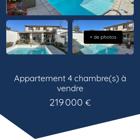
Estimatio
Recrutemen
n
t
+ de photos
Appartement 4 chambre(s) à
vendre
219 000
€