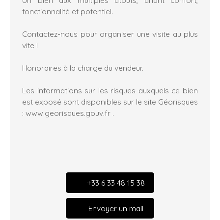
Un bien aux multiples atouts, alliant confort,
fonctionnalité et potentiel.
Contactez-nous pour organiser une visite au plus
vite !
Honoraires à la charge du vendeur.
Les informations sur les risques auxquels ce bien
est exposé sont disponibles sur le site Géorisques
: www.georisques.gouv.fr .
+33 6 33 48 15 38
Envoyer un mail