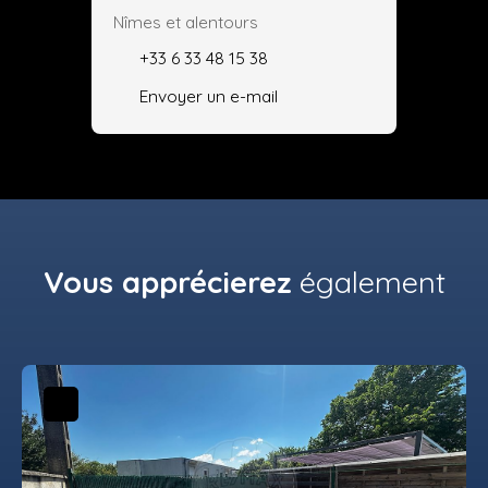
Nîmes et alentours
+33 6 33 48 15 38
Envoyer un e-mail
Vous apprécierez
également