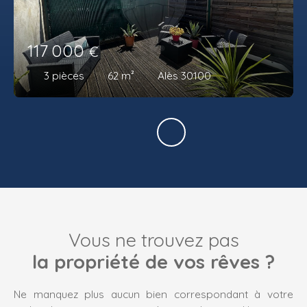
117 000
€
3
pièces
62
m²
Alès 30100
Vous ne trouvez pas
la propriété de vos rêves ?
Ne manquez plus aucun bien correspondant à votre