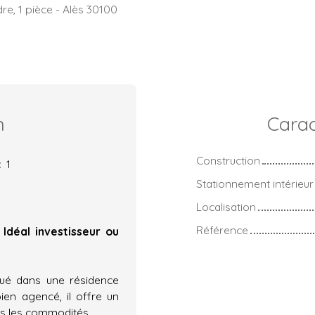
e, 1 pièce - Alès 30100
n
Carac
Construction
:
1
Stationnement intérieur
Localisation
Référence
Idéal investisseur ou
tué dans une résidence
ien agencé, il offre un
es les commodités.