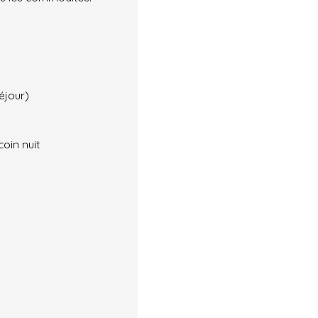
éjour)
oin nuit