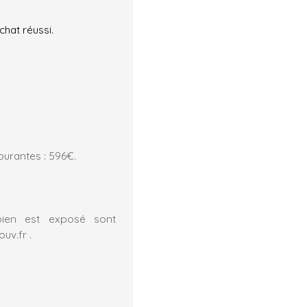
chat réussi.
urantes : 596€.
bien est exposé sont
uv.fr .