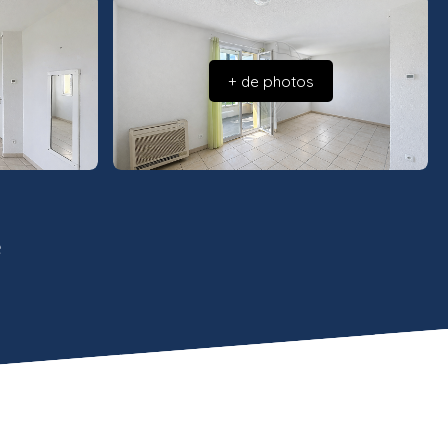
+ de photos
e