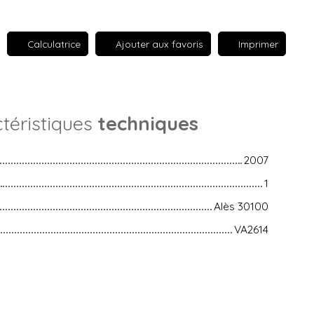
Calculatrice
Ajouter aux favoris
Imprimer
téristiques
techniques
2007
1
Alès 30100
VA2614