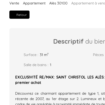
Vente
Appartement
Alès 30100
Appartement à vendr
Retour
Descriptif
du bie
Surface
:
31
m²
Pièces
Salle de bains
:
1
EXCLUSIVITÉ RE/MAX: SAINT CHRISTOL LES ALÈS: 
premier achat
Découvrez ce charmant appartement de type 1, si
récente de 2007, au 1er étage sur 2. Lumineux et b
cadre de vie agréable à proximité immédiate de tout