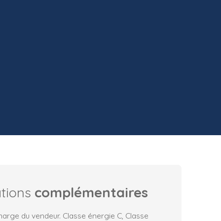
ations
complémentaires
harge du vendeur. Classe énergie C, Classe