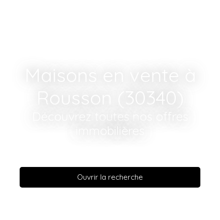
Maisons en vente à
Rousson (30340)
Découvrez toutes nos offres
immobilières
Ouvrir la recherche
Type d'offre