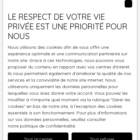
Localisation
Rousson (30340)
LE RESPECT DE VOTRE VIE
Budget max (€)
PRIVÉE EST UNE PRIORITÉ POUR
NOUS
Surface min (m²)
Nous utilisons des cookies afin de vous offrir une
Pièces min
expérience optimale et une communication pertinente sur
notre site. Grace à ces technologies, nous pouvons vous
proposer du contenu en rapport avec vos centres d'intérêt.
J'accepte le traitement de mes données
Ils nous permettent également d'améliorer la qualité de nos
personnelles conformément au RGPD. Si vous ne
services et la convivialité de notre site internet. Nous
souhaitez pas faire l'objet de prospection
utiliserons uniquement les données personnelles pour
commerciale par voie téléphonique, vous pouvez
lesquelles vous avez donné votre accord. Vous pouvez les
vous inscrire gratuitement sur la liste d'opposition
modifier à n'importe quel moment via la rubrique ″Gérer les
au démarchage téléphonique, prévu par l'article
cookies″ en bas de notre site, à l'exception des cookies
L223-1 du code de la consommation, sur le site
essentiels à son fonctionnement. Pour plus d'informations
Internet www.bloctel.gouv.fr ou par courrier
sur vos données personnelles, veuillez consulter
notre politique de confidentialité
adressé à :
.
Tout accepter
Tout refuser