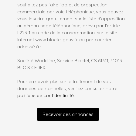
souhaitez pas faire l'objet de prospection
commerciale par voie téléphonique, vous pouvez
vous inscrire gratuitement sur la liste d'opposition
au démarchage téléphonique, prévu par l'article
L223-1 du code de la consommation, sur le site
Internet www.bloctel.gouv.fr ou par courrier
adressé à :
Société Worldline, Service Bloctel, CS 61311, 41013
BLOIS CEDEX.
Pour en savoir plus sur le traitement de vos
données personnelles, veuillez consulter notre
politique de confidentialité
.
Recevoir des annonces