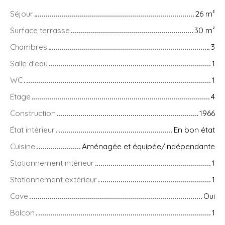
Séjour
26
m²
Surface terrasse
30
m²
Chambres
3
Salle d'eau
1
WC
1
Étage
4
Construction
1966
État intérieur
En bon état
Cuisine
Aménagée et équipée/Indépendante
Stationnement intérieur
1
Stationnement extérieur
1
Cave
Oui
Balcon
1