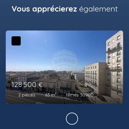
Vous apprécierez
également
128 500
€
2
pièces
63
m²
Nîmes 30900