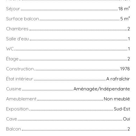
Séjour
18
m²
Surface balcon
5
m²
Chambres
2
Salle d'eau
1
WC
1
Étage
2
Construction
1978
État intérieur
A rafraîchir
Cuisine
Aménagée/Indépendante
Ameublement
Non meublé
Exposition
Sud-Est
Cave
Oui
Balcon
2