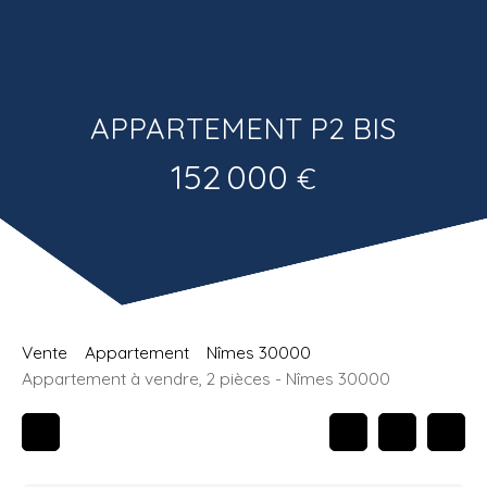
Estimatio
Recrutemen
n
t
APPARTEMENT P2 BIS
152 000
€
Vente
Appartement
Nîmes 30000
Appartement à vendre, 2 pièces - Nîmes 30000