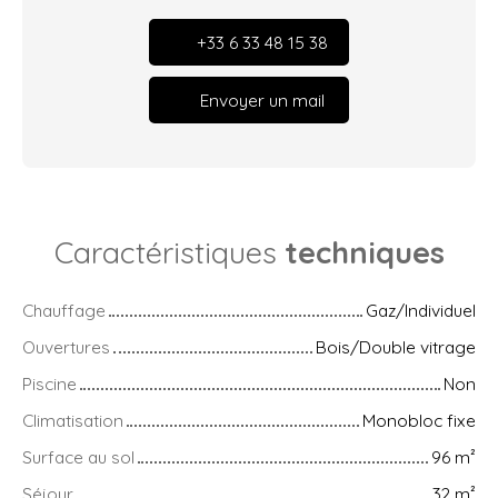
+33 6 33 48 15 38
Envoyer un mail
Caractéristiques
techniques
Chauffage
Gaz/Individuel
Ouvertures
Bois/Double vitrage
Piscine
Non
Climatisation
Monobloc fixe
Surface au sol
96
m²
Séjour
32
m²