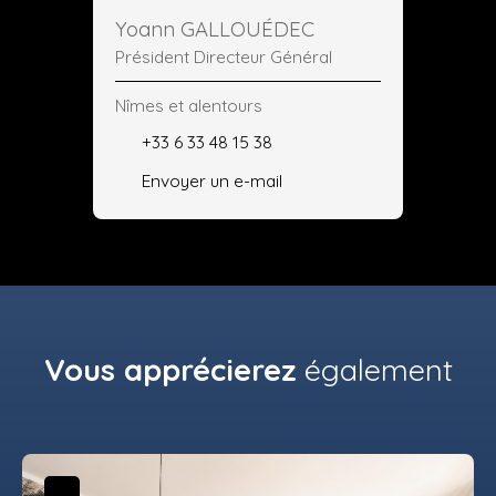
Yoann GALLOUÉDEC
Président Directeur Général
Nîmes et alentours
+33 6 33 48 15 38
Envoyer un e-mail
Vous apprécierez
également