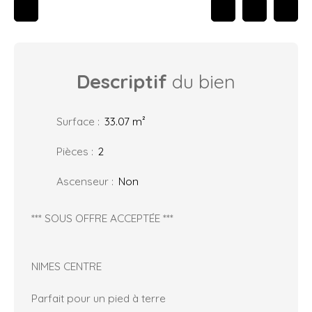
Descriptif
du bien
Surface
:
33.07
m²
Pièces
:
2
Ascenseur
:
Non
*** SOUS OFFRE ACCEPTÉE ***
NIMES CENTRE
Parfait pour un pied à terre