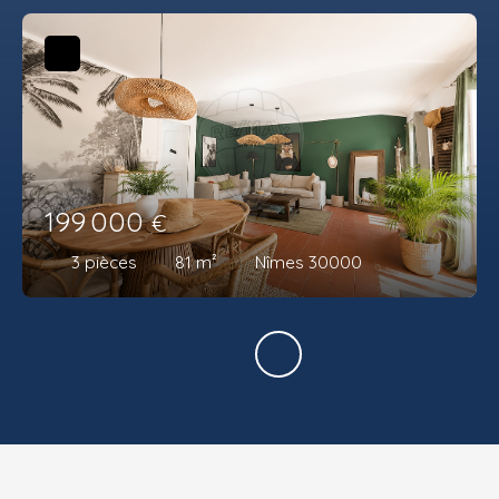
199 000
€
3
pièces
81
m²
Nîmes 30000