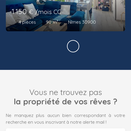
1 150
€ /mois CC
4
pièces
90
m²
Nîmes 30900
Vous ne trouvez pas
la propriété de vos rêves ?
Ne manquez plus aucun bien correspondant à votre
recherche en vous inscrivant à notre alerte mail !