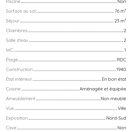
Piscine
Non
Surface au sol
76
m²
Séjour
23
m²
Chambres
2
Salle d'eau
2
WC
1
Étage
RDC
Construction
1940
État intérieur
En bon état
Cuisine
Aménagée et équipée
Ameublement
Non meublé
Vue
Ville
Exposition
Nord-Sud
Cave
Non