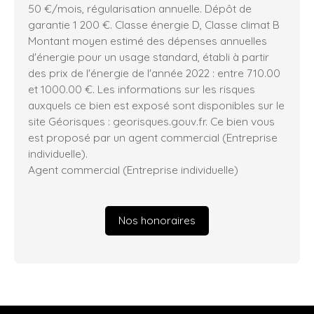
50 €/mois, régularisation annuelle. Dépôt de
garantie 1 200 €. Classe énergie D, Classe climat B
Montant moyen estimé des dépenses annuelles
d'énergie pour un usage standard, établi à partir
des prix de l'énergie de l'année 2022 : entre 710.00
et 1000.00 €. Les informations sur les risques
auxquels ce bien est exposé sont disponibles sur le
site Géorisques : georisques.gouv.fr. Ce bien vous
est proposé par un agent commercial (Entreprise
individuelle).
Agent commercial (Entreprise individuelle)
Nos honoraires