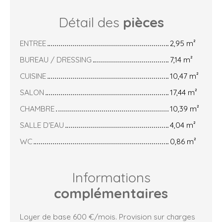
Détail des
pièces
ENTREE
2,95 m²
BUREAU / DRESSING
7,14 m²
CUISINE
10,47 m²
SALON
17,44 m²
CHAMBRE
10,39 m²
SALLE D'EAU
4,04 m²
WC
0,86 m²
Informations
complémentaires
Loyer de base 600 €/mois. Provision sur charges