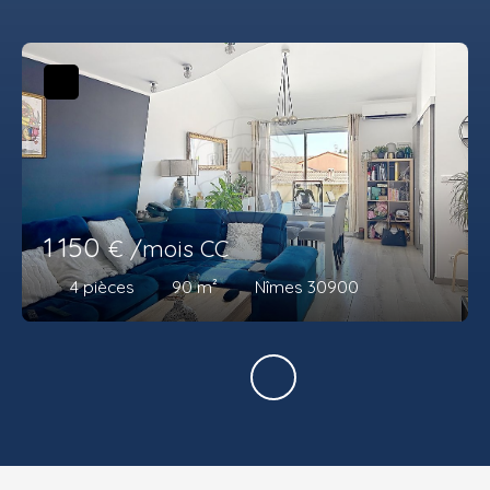
1 150
€ /mois CC
4
pièces
90
m²
Nîmes 30900